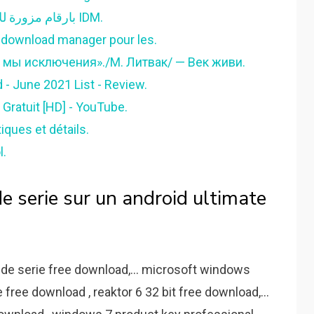
حل مشكلة Numéro de série بارقام مزورة للادمان IDM.
et download manager pour les.
е мы исключения»./М. Литвак/ — Век живи.
- June 2021 List - Review.
Gratuit [HD] - YouTube.
iques et détails.
l.
de serie sur un android ultimate
de serie free download,... microsoft windows
free download , reaktor 6 32 bit free download,...