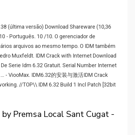
.38 (última versão) Download Shareware (10,36
- Português. 10 /10. O gerenciador de
 vários arquivos ao mesmo tempo. O IDM também
 Pedro Muxfeldt. IDM Crack with Internet Download
De Serie Idm 6.32 Gratuit. Serial Number Internet
 11... - ViooMax. IDM6.32的安装与激活IDM Crack
orking. //TOP\\ IDM 6.32 Build 1 Incl Patch [32bit
5 by Premsa Local Sant Cugat -