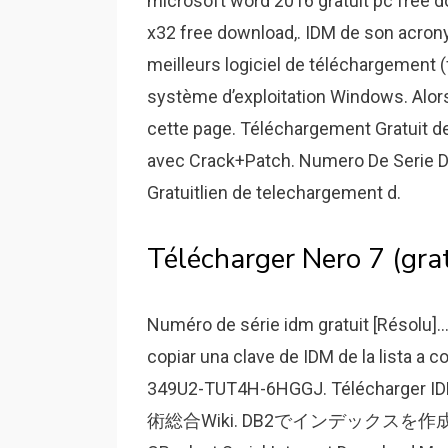
microsoft word 2016 gratuit pc free 
x32 free download,. IDM de son acron
meilleurs logiciel de téléchargement (fi
système d’exploitation Windows. Alors
cette page. Téléchargement Gratuit d
avec Crack+Patch. Numero De Serie D
Gratuitlien de telechargement d.
Télécharger Nero 7 (grat
Numéro de série idm gratuit [Résolu]...
copiar una clave de IDM de la lista a 
349U2-TUT4H-6HGGJ. Télécharger IDM 
術総合Wiki. DB2でインデックスを作成する方法.