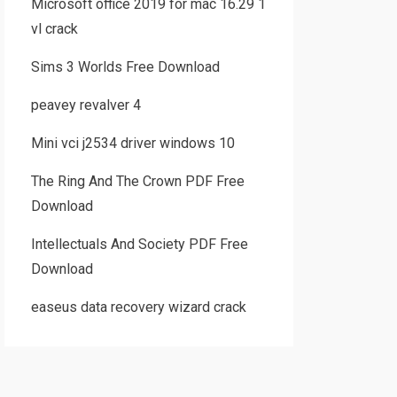
Microsoft office 2019 for mac 16.29 1
vl crack
Sims 3 Worlds Free Download
peavey revalver 4
Mini vci j2534 driver windows 10
The Ring And The Crown PDF Free
Download
Intellectuals And Society PDF Free
Download
easeus data recovery wizard crack