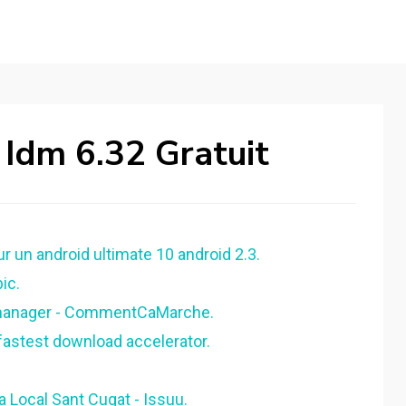
Idm 6.32 Gratuit
ur un android ultimate 10 android 2.3.
ic.
d manager - CommentCaMarche.
fastest download accelerator.
 Local Sant Cugat - Issuu.